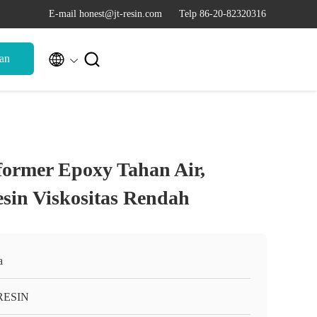
E-mail honest@jt-resin.com
Telp 86-20-82320316


an
former Epoxy Tahan Air,
sin Viskositas Rendah
a
RESIN