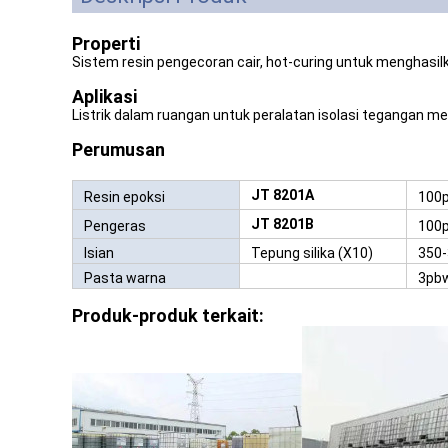
Properti
Sistem resin pengecoran cair, hot-curing untuk menghasilka
Aplikasi
Listrik dalam ruangan untuk peralatan isolasi tegangan men
Perumusan
JT 8201A
Resin epoksi
100
JT 8201B
Pengeras
100
Isian
Tepung silika (X10)
350
Pasta warna
3pb
Produk-produk terkait: