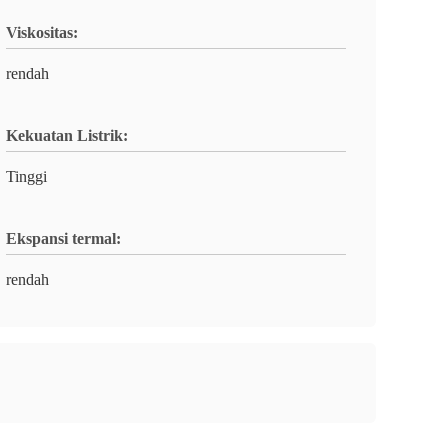
Viskositas:
rendah
Kekuatan Listrik:
Tinggi
Ekspansi termal:
rendah