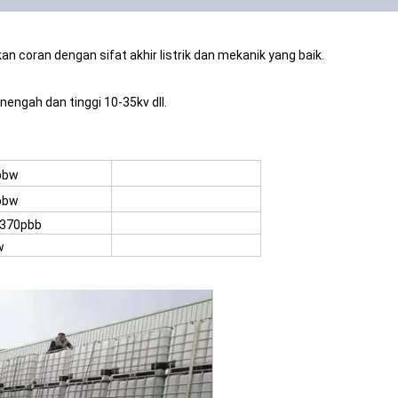
n coran dengan sifat akhir listrik dan mekanik yang baik.
engah dan tinggi 10-35kv dll.
pbw
pbw
-370pbb
w