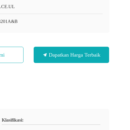
.CE.UL
 8201A&B
mi
Dapatkan Harga Terbaik
Klasifikasi: